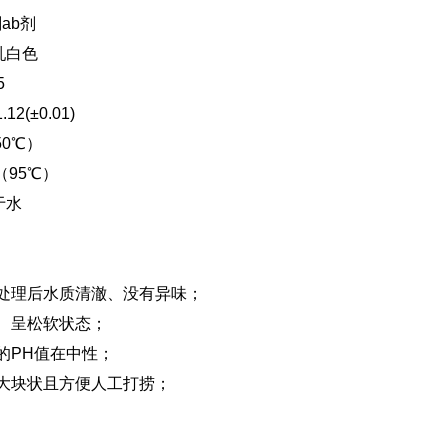
ab剂
乳白色
5
2(±0.01)
50℃）
（95℃）
于水
处理后水质清澈、没有异味；
、呈松软状态；
的PH值在中性；
大块状且方便人工打捞；