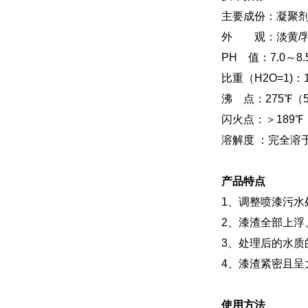
主要成份：凝聚剂
外 观：淡黄/
PH 值：7.0～8.
比重（H2O=1)：1.1
沸 点：275℉（
闪火点：＞189℉
溶解度 ：完全溶
产品特点
1、调整喷漆污水
2、漆渣全部上浮
3、处理后的水质
4、漆渣紧密且呈
使用方法