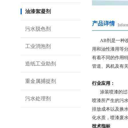
油漆絮凝剂
产品详情
Infor
污水脱色剂
AB剂
是一种
工业消泡剂
用和油性漆用等
有着不同的作用
造纸工业助剂
管道、风机及有
重金属捕捉剂
行业应用：
涂装喷漆的过程
污水处理剂
喷漆所产生的污
排放成本以及换
化水质，喷漆废
技术指标