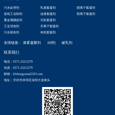
污水处理剂
乳液絮凝剂
阴离子絮凝剂
造纸工业助剂
油漆絮凝剂
阳离子絮凝剂
重金属捕捉剂
无机絮凝剂
工业消泡剂
非离子絮凝剂
污水脱色剂
有机絮凝剂
友情链接：
漆雾凝聚剂
AB剂
破乳剂
联系我们
电话：0371-23212279
传真：0371-23212279
邮箱：kfxhongyuan@163.com
地址：开封市祥符区深圳大道南头