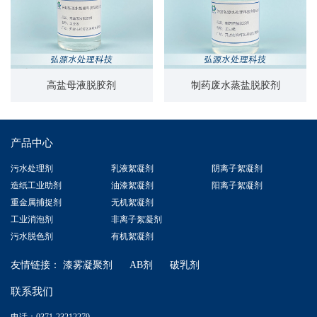
高盐母液脱胶剂
制药废水蒸盐脱胶剂
产品中心
污水处理剂
乳液絮凝剂
阴离子絮凝剂
造纸工业助剂
油漆絮凝剂
阳离子絮凝剂
重金属捕捉剂
无机絮凝剂
工业消泡剂
非离子絮凝剂
污水脱色剂
有机絮凝剂
友情链接：
漆雾凝聚剂
AB剂
破乳剂
联系我们
电话：0371-23212279