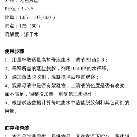
外观：无色液态
PH值：3 - 3.5
比重：1.05 - 1.07(±0.01)
沸点：175（60‘）
溶解度：溶于水
使用步骤
1、用量杯取适量高盐母液废水，调节PH值到8；
2、稀释所需的蒸盐脱胶，剂用10-40倍的水稀释。
3、滴加蒸盐脱胶剂，混凝搅拌后静置观察；
4、观察母液中是否有絮凝物，上清液的色度是否有改变，
如不满足，调整投加量，重复第三步操作；
5、根据试验数据计算每吨废水中蒸盐脱胶剂和其它药剂的
用量。
贮存和包装
1、本产品为非易燃，易爆物品，宜在室温下贮存，蒸盐脱